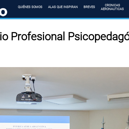
CRONICAS
QUIÉNES SOMOS
ALAS QUE INSPIRAN
BREVES
AERONAUTICAS
io Profesional Psicopedagó