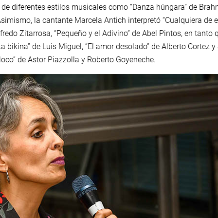
 de diferentes estilos musicales como “Danza húngara” de Brah
Asimismo, la cantante Marcela Antich interpretó “Cualquiera de 
redo Zitarrosa, “Pequeño y el Adivino” de Abel Pintos, en tanto
La bikina” de Luis Miguel, “El amor desolado” de Alberto Cortez y
loco” de Astor Piazzolla y Roberto Goyeneche.