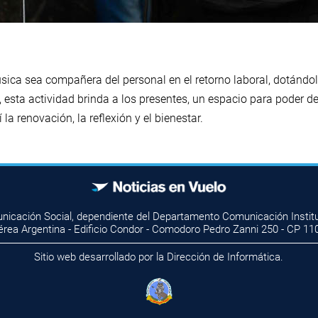
úsica sea compañera del personal en el retorno laboral, dotánd
o, esta actividad brinda a los presentes, un espacio para poder d
a renovación, la reflexión y el bienestar.
unicación Social, dependiente del Departamento Comunicación Instituc
érea Argentina - Edificio Condor - Comodoro Pedro Zanni 250 - CP 11
Sitio web desarrollado por la Dirección de Informática.