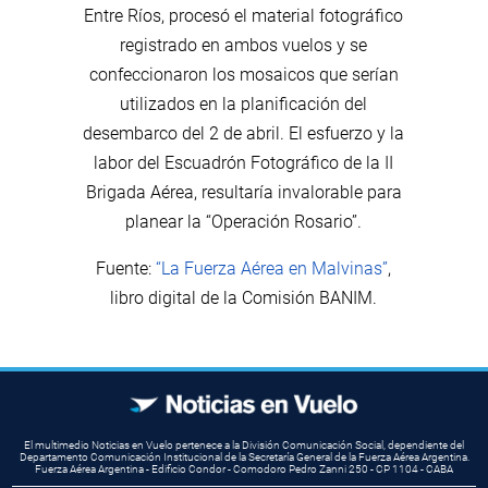
Entre Ríos, procesó el material fotográfico
registrado en ambos vuelos y se
confeccionaron los mosaicos que serían
utilizados en la planificación del
desembarco del 2 de abril. El esfuerzo y la
labor del Escuadrón Fotográfico de la II
Brigada Aérea, resultaría invalorable para
planear la “Operación Rosario”.
Fuente:
“La Fuerza Aérea en Malvinas”
,
libro digital de la Comisión BANIM.
El multimedio Noticias en Vuelo pertenece a la División Comunicación Social, dependiente del
Departamento Comunicación Institucional de la Secretaría General de la Fuerza Aérea Argentina.
Fuerza Aérea Argentina - Edificio Condor - Comodoro Pedro Zanni 250 - CP 1104 - CABA