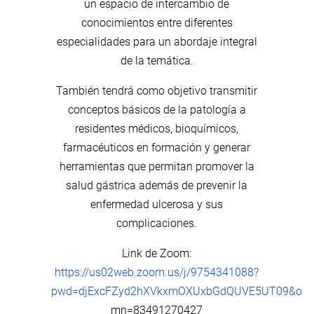
un espacio de intercambio de
conocimientos entre diferentes
especialidades para un abordaje integral
de la temática.
También tendrá como objetivo transmitir
conceptos básicos de la patología a
residentes médicos, bioquímicos,
farmacéuticos en formación y generar
herramientas que permitan promover la
salud gástrica además de prevenir la
enfermedad ulcerosa y sus
complicaciones.
Link de Zoom:
https://us02web.zoom.us/j/9754341088?
pwd=djExcFZyd2hXVkxmOXUxbGdQUVE5UT09&o
mn=83491270427