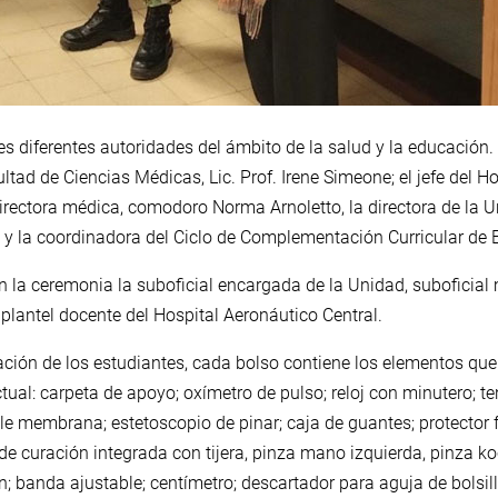
s diferentes autoridades del ámbito de la salud y la educación. En
tad de Ciencias Médicas, Lic. Prof. Irene Simeone; el jefe del H
rectora médica, comodoro Norma Arnoletto, la directora de la 
 la coordinadora del Ciclo de Complementación Curricular de E
n la ceremonia la suboficial encargada de la Unidad, suboficial
plantel docente del Hospital Aeronáutico Central.
ración de los estudiantes, cada bolso contiene los elementos que 
tual: carpeta de apoyo; oxímetro de pulso; reloj con minutero;
ble membrana; estetoscopio de pinar; caja de guantes; protector
e curación integrada con tijera, pinza mano izquierda, pinza koch
n; banda ajustable; centímetro; descartador para aguja de bolsillo