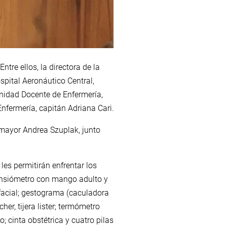
tre ellos, la directora de la
ospital Aeronáutico Central,
Unidad Docente de Enfermería,
nfermería, capitán Adriana Cari.
 mayor Andrea Szuplak, junto
les permitirán enfrentar los
 tensiómetro con mango adulto y
 facial; gestograma (caculadora
er, tijera lister; termómetro
; cinta obstétrica y cuatro pilas