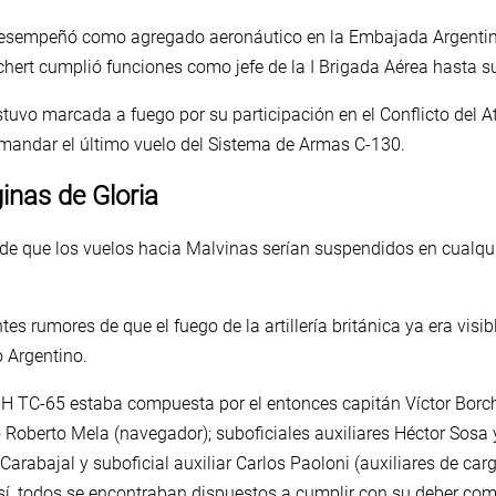
desempeñó como agregado aeronáutico en la Embajada Argentina 
chert cumplió funciones como jefe de la I Brigada Aérea hasta s
tuvo marcada a fuego por su participación en el Conflicto del Atl
mandar el último vuelo del Sistema de Armas C-130.
inas de Gloria
 de que los vuelos hacia Malvinas serían suspendidos en cual
ntes rumores de que el fuego de la artillería británica ya era vis
o Argentino.
0H TC-65 estaba compuesta por el entonces capitán Víctor Borche
 Roberto Mela (navegador); suboficiales auxiliares Héctor Sosa 
Carabajal y suboficial auxiliar Carlos Paoloni (auxiliares de car
sí, todos se encontraban dispuestos a cumplir con su deber como