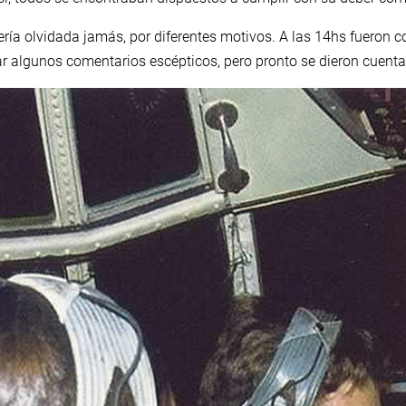
ería olvidada jamás, por diferentes motivos. A las 14hs fueron 
tar algunos comentarios escépticos, pero pronto se dieron cuent