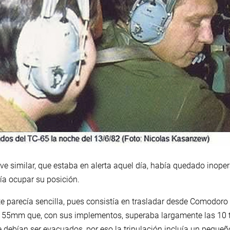
ave similar, que estaba en alerta aquel día, había quedado inoper
ía ocupar su posición.
e parecía sencilla, pues consistía en trasladar desde Comodoro
55mm que, con sus implementos, superaba largamente las 10 to
ue debían ser evacuados, por eso la tripulación incluía un pequ