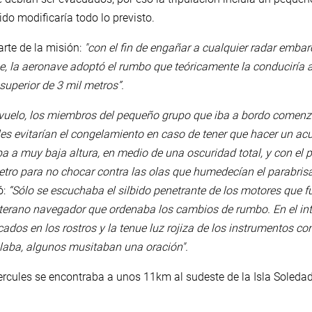
ido modificaría todo lo previsto.
arte de la misión:
"con el fin de engañar a cualquier radar embar
e, la aeronave adoptó el rumbo que teóricamente la conduciría 
superior de 3 mil metros”.
 vuelo, los miembros del pequeño grupo que iba a bordo comenza
les evitarían el congelamiento en caso de tener que hacer un a
aba a muy baja altura, en medio de una oscuridad total, y con el 
ímetro para no chocar contra las olas que humedecían el parabrisa
ó:
“Sólo se escuchaba el silbido penetrante de los motores q
veterano navegador que ordenaba los cambios de rumbo. En el inte
dos en los rostros y la tenue luz rojiza de los instrumentos co
laba, algunos musitaban una oración".
ercules se encontraba a unos 11km al sudeste de la Isla Soledad