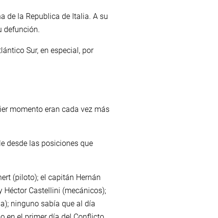
de la Republica de Italia. A su
u defunción.
ántico Sur, en especial, por
quier momento eran cada vez más
ible desde las posiciones que
rt (piloto); el capitán Hernán
y Héctor Castellini (mecánicos);
ga); ninguno sabía que al día
 en el primer día del Conflicto.