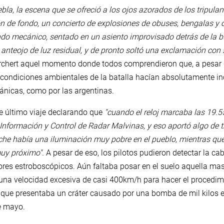
la, la escena que se ofreció a los ojos azorados de los tripulant
ón de fondo, un concierto de explosiones de obuses, bengalas y
o mecánico, sentado en un asiento improvisado detrás de la but
anteojo de luz residual, y de pronto soltó una exclamación con so
rchert aquel momento donde todos comprendieron que, a pesar d
condiciones ambientales de la batalla hacían absolutamente inci
itánicas, como por las argentinas.
se último viaje declarando que
"cuando el reloj marcaba las 19.5
 Información y Control de Radar Malvinas, y eso aportó algo de t
noche había una iluminación muy pobre en el pueblo, mientras qu
muy próximo".
A pesar de eso, los pilotos pudieron detectar la ca
res estroboscópicos. Aún faltaba posar en el suelo aquella masa
 una velocidad excesiva de casi 400km/h para hacer el procedim
y que presentaba un cráter causado por una bomba de mil kilos en
e mayo.