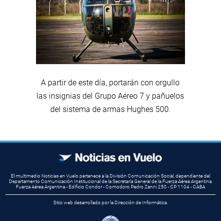
A partir de este día, portarán con orgullo
las insignias del Grupo Aéreo 7 y pañuelos
del sistema de armas Hughes 500.
El multimedio Noticias en Vuelo pertenece a la División Comunicación Social, dependiente del
Departamento Comunicación Institucional de la Secretaría General de la Fuerza Aérea Argentina.
Fuerza Aérea Argentina - Edificio Condor - Comodoro Pedro Zanni 250 - CP 1104 - CABA
Sitio web desarrollado por la Dirección de Informática.