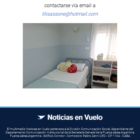
contactarse vía email a
lilisassone@hotmail.com
El multimedio Noticias en Vuelo pertenece a la División Comunicación Social, dependiente del
Departamento Comunicación Institucional de la Secretaría General de la Fuerza Aérea Argentina.
Fuerza Aérea Argentina - Edificio Condor - Comodoro Pedro Zanni 250 - CP 1104 - CABA