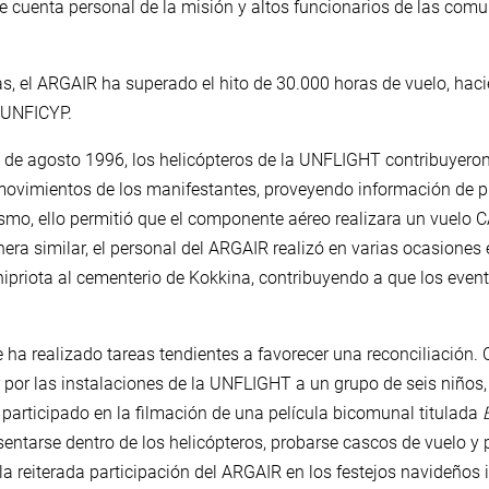
se cuenta personal de la misión y altos funcionarios de las comu
as, el ARGAIR ha superado el hito de 30.000 horas de vuelo, hac
 UNFICYP.
s de agosto 1996, los helicópteros de la UNFLIGHT contribuyeron a
ovimientos de los manifestantes, proveyendo información de p
mo, ello permitió que el componente aéreo realizara un vuelo 
era similar, el personal del ARGAIR realizó en varias ocasiones 
hipriota al cementerio de Kokkina, contribuyendo a que los event
a realizado tareas tendientes a favorecer una reconciliación. C
por las instalaciones de la UNFLIGHT a un grupo de seis niños, t
 participado en la filmación de una película bicomunal titulada
sentarse dentro de los helicópteros, probarse cascos de vuelo y
la reiterada participación del ARGAIR en los festejos navideños