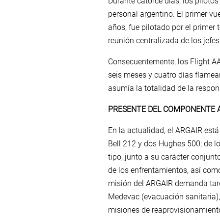
Durante catorce días, los pilotos
personal argentino. El primer vue
años, fue pilotado por el primer t
reunión centralizada de los jef
Consecuentemente, los Flight AAC
seis meses y cuatro días flame
asumía la totalidad de la respo
PRESENTE DEL COMPONENTE 
En la actualidad, el ARGAIR está
Bell 212 y dos Hughes 500; de l
tipo, junto a su carácter conju
de los enfrentamientos, así como
misión del ARGAIR demanda tare
Medevac (evacuación sanitaria),
misiones de reaprovisionamiento