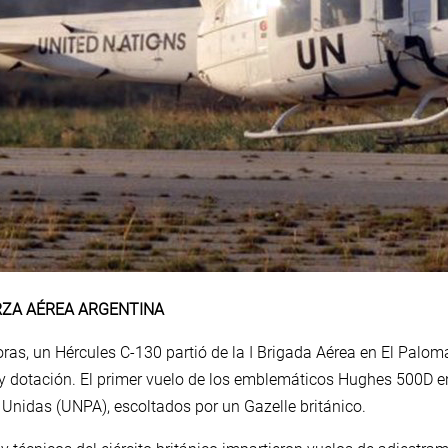
RZA AÉREA ARGENTINA
horas, un Hércules C-130 partió de la I Brigada Aérea en El Pal
 dotación. El primer vuelo de los emblemáticos Hughes 500D en 
 Unidas (UNPA), escoltados por un Gazelle británico.