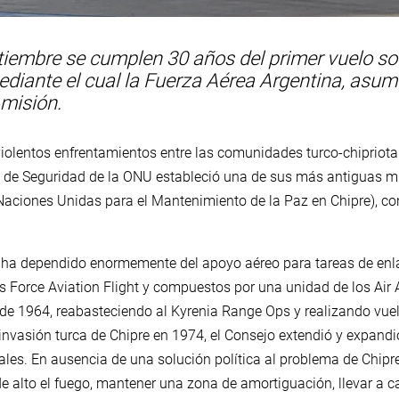
tiembre se cumplen 30 años del primer vuelo sol
iante el cual la Fuerza Aérea Argentina, asumió
 misión.
violentos enfrentamientos entre las comunidades turco-chipriota
o de Seguridad de la ONU estableció una de sus más antiguas m
Naciones Unidas para el Mantenimiento de la Paz en Chipre), co
.
 ha dependido enormemente del apoyo aéreo para tareas de enla
Force Aviation Flight y compuestos por una unidad de los Air A
de 1964, reabasteciendo al Kyrenia Range Ops y realizando vuel
invasión turca de Chipre en 1974, el Consejo extendió y expandi
les. En ausencia de una solución política al problema de Chip
as de alto el fuego, mantener una zona de amortiguación, llevar a