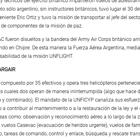
 y técnicos del ejército británico impartieron vuelos de adiestra
lo sólo argentino, sin instructores británicos, tuvo lugar el 30 d
eniente Eric Ortiz y tuvo la misión de transportar al jefe del sect
es de componentes de la misión de paz.
 fueron disueltos y la bandera del Army Air Corps británico arr
ando en Chipre. De esta manera la Fuerza Aérea Argentina, med
nsabilidad de la misión UNFLIGHT.
ARGAIR
 compuesto por 35 efectivos y opera tres helicópteros pertenecie
os cuales dos operan de manera ininterrumpida (algo que hace d
nto y combinado). El mandato de la UNFICYP canaliza sus esfuer
 a contribuir al mantenimiento o a la restauración de la ley y el
as como: observación y reconocimiento aéreo a lo largo de la 
 vuelos Casevac (evacuación de heridos urgente), vuelos de fami
, tareas de comando, control y enlace, búsqueda y rescate trans