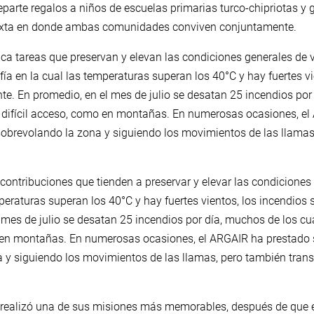
eparte regalos a niños de escuelas primarias turco-chipriotas y 
mixta en donde ambas comunidades conviven conjuntamente.
ca tareas que preservan y elevan las condiciones generales de v
ía en la cual las temperaturas superan los 40°C y hay fuertes v
te. En promedio, en el mes de julio se desatan 25 incendios por
 difícil acceso, como en montañas. En numerosas ocasiones, e
 sobrevolando la zona y siguiendo los movimientos de las llama
contribuciones que tienden a preservar y elevar las condiciones 
peraturas superan los 40°C y hay fuertes vientos, los incendios
 mes de julio se desatan 25 incendios por día, muchos de los cu
o en montañas. En numerosas ocasiones, el ARGAIR ha prestado 
a y siguiendo los movimientos de las llamas, pero también tran
 realizó una de sus misiones más memorables, después de que e