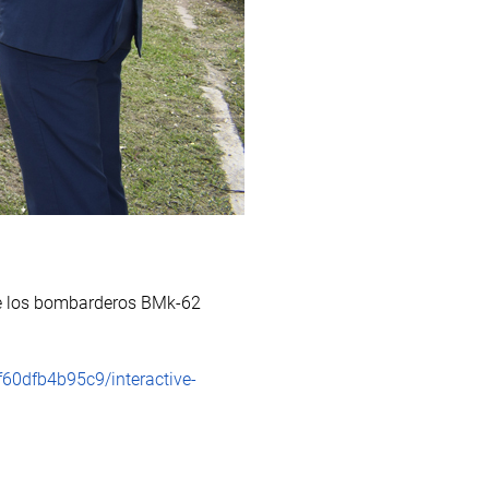
 de los bombarderos BMk-62
f60dfb4b95c9/interactive-