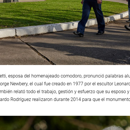
ivetti, esposa del homenajeado comodoro, pronunció palabras alu
orge Newbery, el cual fue creado en 1977 por el escultor Leonar
también relató todo el trabajo, gestión y esfuerzo que su esposo y
Ricardo Rodríguez realizaron durante 2014 para que el monumento